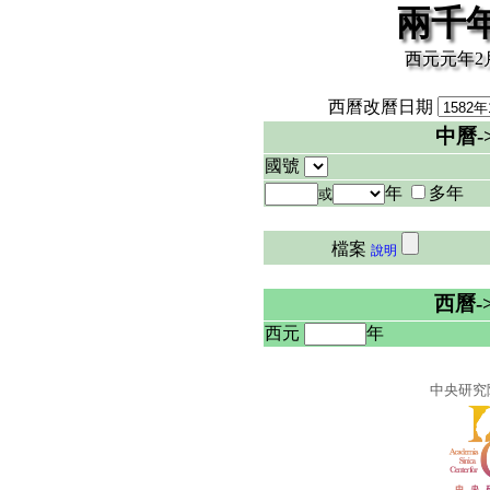
兩千
西元元年2月
西曆改曆日期
中曆-
國號
年
多年
或
檔案
說明
西曆-
西元
年
中央研究